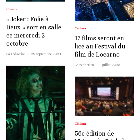
Cinéma
« Joker : Folie à
Deux » sort en salle
Cinéma
ce mercredi 2
17 films seront en
octobre
lice au Festival du
film de Locarno
La rédaction
·
29 septembre 2024
La rédaction
·
9 juillet 2025
Cinéma
56e édition de