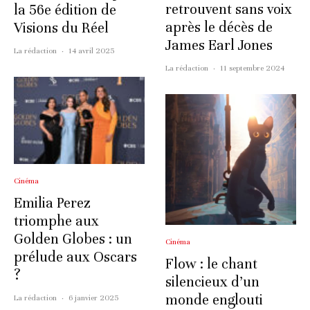
retrouvent sans voix
la 56e édition de
après le décès de
Visions du Réel
James Earl Jones
La rédaction
·
14 avril 2025
La rédaction
·
11 septembre 2024
Cinéma
Emilia Perez
triomphe aux
Golden Globes : un
Cinéma
prélude aux Oscars
Flow : le chant
?
silencieux d’un
monde englouti
La rédaction
·
6 janvier 2025