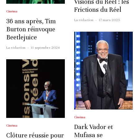
Visions du Réel : les
Frictions du Réel
Cinéma
36 ans après, Tim
La rédaction
·
17 mars 2025
Burton réinvoque
Beetlejuice
La rédaction
·
11 septembre 2024
Cinéma
Dark Vador et
Cinéma
Mufasa se
Clôture réussie pour