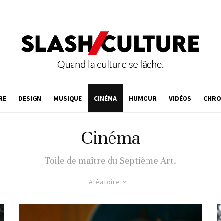
RE
DESIGN
MUSIQUE
CINÉMA
HUMOUR
VIDÉOS
CHRO
Cinéma
Toile de maître du Septième Art.
Aléatoire