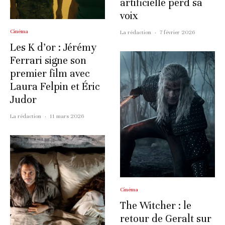
artificielle perd sa
voix
Cinéma
La rédaction
·
7 février 2026
Les K d’or : Jérémy
Ferrari signe son
premier film avec
Laura Felpin et Éric
Judor
La rédaction
·
11 mars 2026
Cinéma
The Witcher : le
retour de Geralt sur