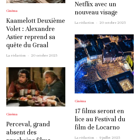
Netflix avec un
nouveau visage
Cinéma
Kaamelott Deuxième
La rédaction
·
20 octobre 2025
Volet : Alexandre
Astier reprend sa
quête du Graal
La rédaction
·
20 octobre 2025
Cinéma
17 films seront en
Cinéma
lice au Festival du
Perceval, grand
film de Locarno
absent des
La rédaction
·
9 juillet 2025