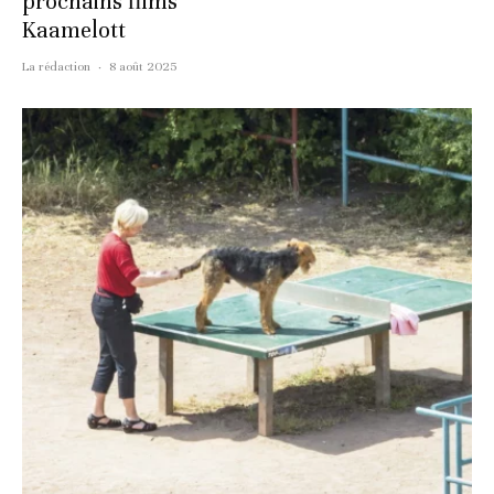
prochains films
Kaamelott
La rédaction
·
8 août 2025