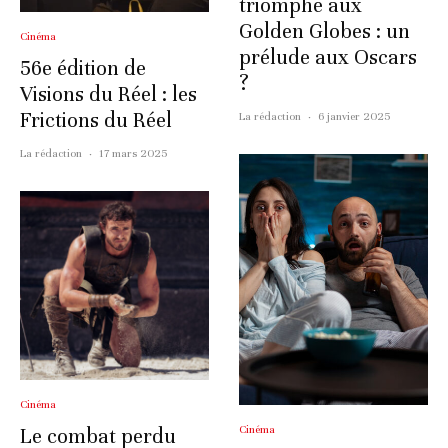
triomphe aux
Golden Globes : un
Cinéma
prélude aux Oscars
56e édition de
?
Visions du Réel : les
Frictions du Réel
La rédaction
·
6 janvier 2025
La rédaction
·
17 mars 2025
Cinéma
Cinéma
Le combat perdu