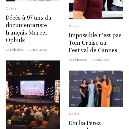
Cinéma
Décès à 97 ans du
documentariste
Cinéma
français Marcel
Impossible n’est pas
Ophüls
Tom Cruise au
Festival de Cannes
La rédaction
·
26 mai 2025
La rédaction
·
14 mai 2025
Cinéma
Emilia Perez