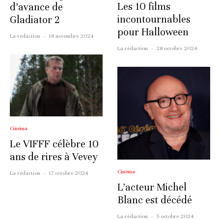
Les 10 films
d’avance de
incontournables
Gladiator 2
pour Halloween
La rédaction
·
18 novembre 2024
La rédaction
·
28 octobre 2024
Cinéma
Le VIFFF célèbre 10
ans de rires à Vevey
Cinéma
La rédaction
·
17 octobre 2024
L’acteur Michel
Blanc est décédé
La rédaction
·
5 octobre 2024