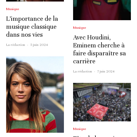
Musique
L’importance de la
musique classique
Musique
dans nos vies
Avec Houdini,
Eminem cherche à
La rédaction
·
5 juin 2024
faire disparaître sa
carrière
La rédaction
·
7 juin 2024
Musique