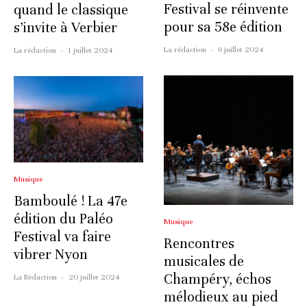
Festival se réinvente
quand le classique
pour sa 58e édition
s’invite à Verbier
La rédaction
·
6 juillet 2024
La rédaction
·
1 juillet 2024
Musique
Bamboulé ! La 47e
édition du Paléo
Musique
Festival va faire
Rencontres
vibrer Nyon
musicales de
Champéry, échos
La Rédaction
·
20 juillet 2024
mélodieux au pied