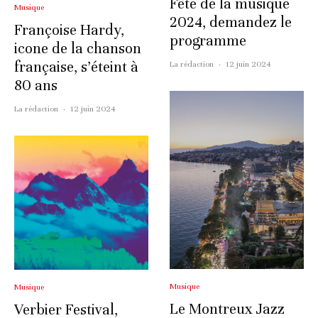
Fête de la musique
Musique
2024, demandez le
Françoise Hardy,
programme
icone de la chanson
française, s’éteint à
La rédaction
·
12 juin 2024
80 ans
La rédaction
·
12 juin 2024
Musique
Musique
Le Montreux Jazz
Verbier Festival,